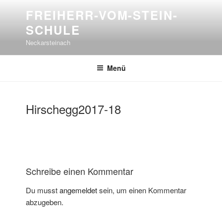
Zum
FREIHERR-VOM-STEIN-
Inhalt
SCHULE
springen
Neckarsteinach
Menü
Hirschegg2017-18
Schreibe einen Kommentar
Du musst
angemeldet
sein, um einen Kommentar
abzugeben.