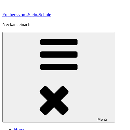
Zum
Inhalt
Freiherr-vom-Stein-Schule
springen
Neckarsteinach
Menü
Home