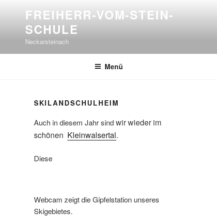
Zum
FREIHERR-VOM-STEIN-
Inhalt
SCHULE
springen
Neckarsteinach
Menü
SKILANDSCHULHEIM
wir wieder im
Auch in diesem Jahr sind
schönen
Kleinwalsertal
.
Diese
Webcam zeigt die Gipfelstation unseres
Skigebietes.