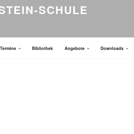
STEIN-SCHULE
Termine
Bibliothek
Angebote
Downloads
TOD UNSERES SCHÜLERS SAMUEL.
Suche
nach:
htet,