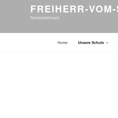
FREIHERR-VOM-
Neckarsteinach
Home
Unsere Schule
WIR TRAUERN UM DEN PLÖTZLICHEN 
Im Obergeschoss der Grundschule
haben wir einen Gedenkraum eingeric