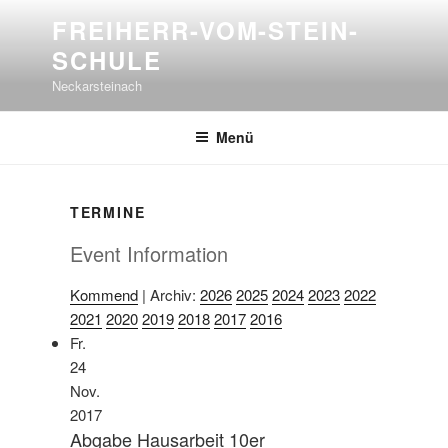
Zum
FREIHERR-VOM-STEIN-
Inhalt
SCHULE
springen
Neckarsteinach
Menü
TERMINE
Event Information
Kommend
| Archiv:
2026
2025
2024
2023
2022
2021
2020
2019
2018
2017
2016
Fr.
24
Nov.
2017
Abgabe Hausarbeit 10er