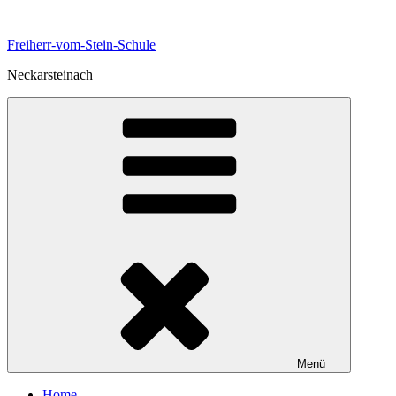
Zum
Inhalt
Freiherr-vom-Stein-Schule
springen
Neckarsteinach
Menü
Home