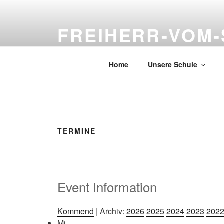
Zum
Inhalt
FREIHERR-VOM-
springen
Neckarsteinach
Home
Unsere Schule
TERMINE
Event Information
Kommend
| Archiv:
2026
2025
2024
2023
202
Mi.