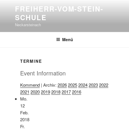
Zum
FREIHERR-VOM-STEIN-
Inhalt
SCHULE
springen
Neckarsteinach
Menü
TERMINE
Event Information
Kommend
| Archiv:
2026
2025
2024
2023
2022
2021
2020
2019
2018
2017
2016
Mo.
12
Feb.
2018
Fr.