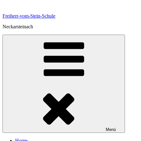
Zum
Inhalt
Freiherr-vom-Stein-Schule
springen
Neckarsteinach
Menü
Home