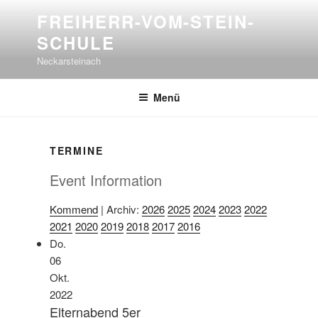
Zum
FREIHERR-VOM-STEIN-
Inhalt
SCHULE
springen
Neckarsteinach
Menü
TERMINE
Event Information
Kommend
| Archiv:
2026
2025
2024
2023
2022
2021
2020
2019
2018
2017
2016
Do.
06
Okt.
2022
Elternabend 5er