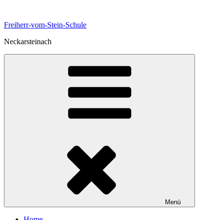
Zum
Inhalt
Freiherr-vom-Stein-Schule
springen
Neckarsteinach
Menü
Home