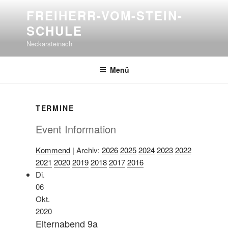
Zum
FREIHERR-VOM-STEIN-
Inhalt
SCHULE
springen
Neckarsteinach
Menü
TERMINE
Event Information
Kommend
| Archiv:
2026
2025
2024
2023
2022
2021
2020
2019
2018
2017
2016
Di.
06
Okt.
2020
Elternabend 9a