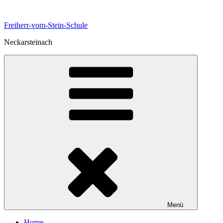
Zum
Inhalt
Freiherr-vom-Stein-Schule
springen
Neckarsteinach
Menü
Home