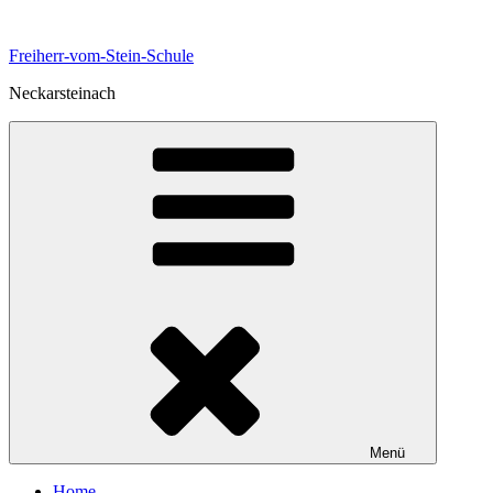
Zum
Inhalt
Freiherr-vom-Stein-Schule
springen
Neckarsteinach
Menü
Home