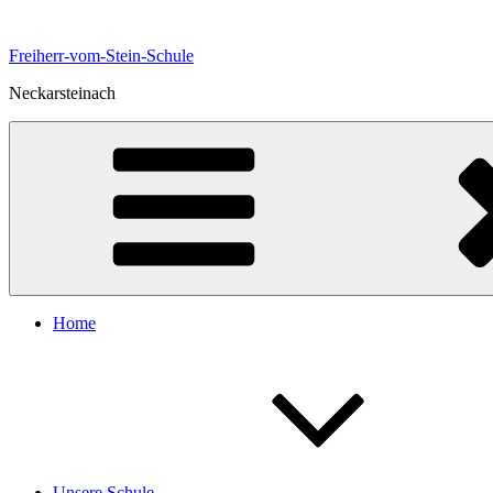
Zum
Inhalt
Freiherr-vom-Stein-Schule
springen
Neckarsteinach
Home
Unsere Schule