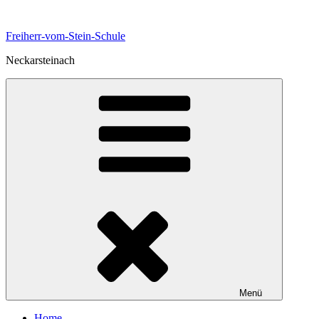
Zum
Inhalt
Freiherr-vom-Stein-Schule
springen
Neckarsteinach
Menü
Home