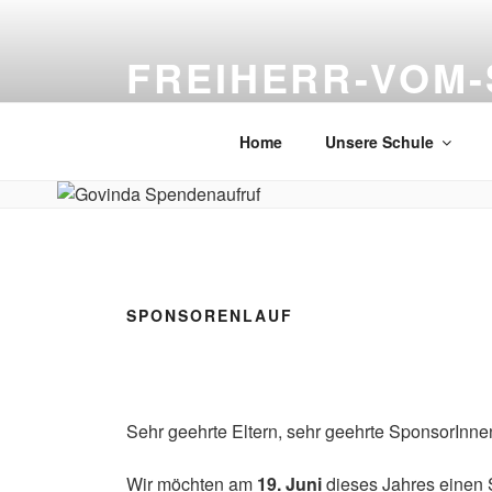
Zum
Inhalt
FREIHERR-VOM-
springen
Neckarsteinach
Home
Unsere Schule
SPONSORENLAUF
Sehr geehrte Eltern, sehr geehrte SponsorInne
Wir möchten am
19. Juni
dieses Jahres einen 