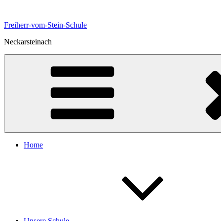
Zum
Inhalt
Freiherr-vom-Stein-Schule
springen
Neckarsteinach
Home
Unsere Schule