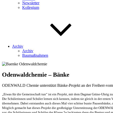
Newsletter
Kollegium
Archiv
Archiv
Baumaßnahmen
Odenwaldchemie – Bänke
ODENWALD Chemie unterstützt Bänke-Projekt an der Freiherr-vom-
„Etwas für die Gemeinschaft tun“ ist ein Projekt, mit dem Dagmar Grüne-Uhrig zum
Die Schülerinnen und Schüler lernen sich kennen, indem sie gleich in der erst
übernehmen. Dabei entstanden auch dieses Mal vier schöne bunte Pausenbänke, d
Möglich gemacht hat dieses Projekt die großzügige Unterstützung der ODENWAL
vor, die Schülerinnen und Schüler der Klasse 5a lackierten dann die Bretter und