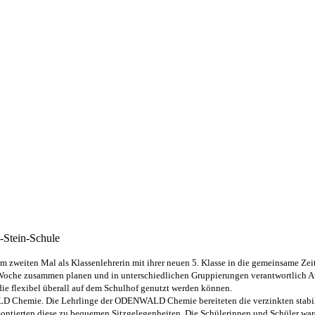
Stein-Schule
 zweiten Mal als Klassenlehrerin mit ihrer neuen 5. Klasse in die gemeinsame Zeit 
en Woche zusammen planen und in unterschiedlichen Gruppierungen verantwortlich 
ie flexibel überall auf dem Schulhof genutzt werden können.
D Chemie. Die Lehrlinge der ODENWALD Chemie bereiteten die verzinkten stabile
 montierten diese zu bequemen Sitzgelegenheiten. Die Schülerinnen und Schüler wa