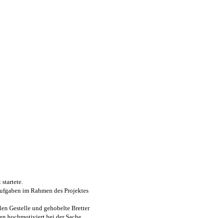
startete.
Aufgaben im Rahmen des Projektes
n Gestelle und gehobelte Bretter
ren hochmotiviert bei der Sache