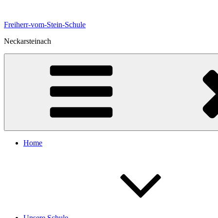
Zum
Inhalt
Freiherr-vom-Stein-Schule
springen
Neckarsteinach
Home
Unsere Schule