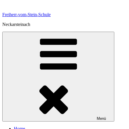
Zum
Inhalt
Freiherr-vom-Stein-Schule
springen
Neckarsteinach
Menü
Home