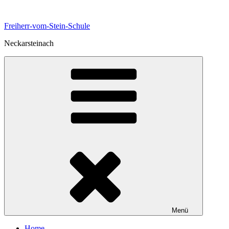
Zum
Inhalt
Freiherr-vom-Stein-Schule
springen
Neckarsteinach
Menü
Home