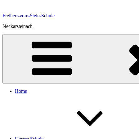
Zum
Inhalt
Freiherr-vom-Stein-Schule
springen
Neckarsteinach
Home
Unsere Schule