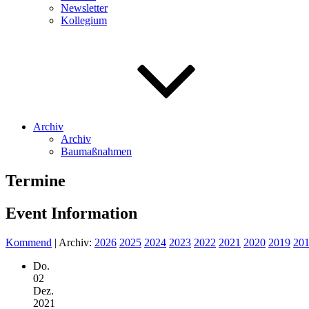
Newsletter
Kollegium
Archiv
Archiv
Baumaßnahmen
Termine
Event Information
Kommend
| Archiv:
2026
2025
2024
2023
2022
2021
2020
2019
20
Do.
02
Dez.
2021