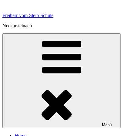
Zum
Inhalt
Freiherr-vom-Stein-Schule
springen
Neckarsteinach
Menü
Home