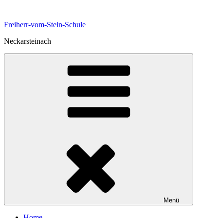
Zum
Inhalt
Freiherr-vom-Stein-Schule
springen
Neckarsteinach
Menü
Home