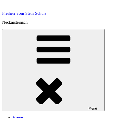
Zum
Inhalt
Freiherr-vom-Stein-Schule
springen
Neckarsteinach
Menü
Home