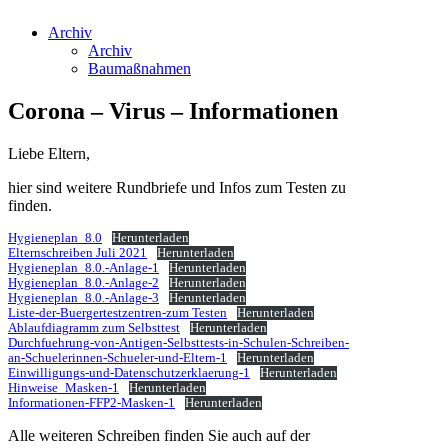
Archiv
Archiv
Baumaßnahmen
Corona – Virus – Informationen
Liebe Eltern,
hier sind weitere Rundbriefe und Infos zum Testen zu
finden.
Hygieneplan_8.0
Herunterladen
Elternschreiben Juli 2021
Herunterladen
Hygieneplan_8.0.-Anlage-1
Herunterladen
Hygieneplan_8.0.-Anlage-2
Herunterladen
Hygieneplan_8.0.-Anlage-3
Herunterladen
Liste-der-Buergertestzentren-zum Testen
Herunterladen
Ablaufdiagramm zum Selbsttest
Herunterladen
Durchfuehrung-von-Antigen-Selbsttests-in-Schulen-Schreiben-
an-Schuelerinnen-Schueler-und-Eltern-1
Herunterladen
Einwilligungs-und-Datenschutzerklaerung-1
Herunterladen
Hinweise_Masken-1
Herunterladen
Informationen-FFP2-Masken-1
Herunterladen
Alle weiteren Schreiben finden Sie auch auf der